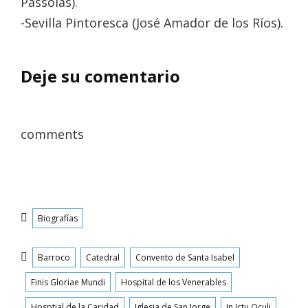
Passolas).
-Sevilla Pintoresca (José Amador de los Ríos).
Deje su comentario
comments
Categorías
Biografías
Etiquetas
Barroco
Catedral
Convento de Santa Isabel
Finis Gloriae Mundi
Hospital de los Venerables
Hosptial de la Caridad
Iglesia de San Jorge
In Ictu Oculi