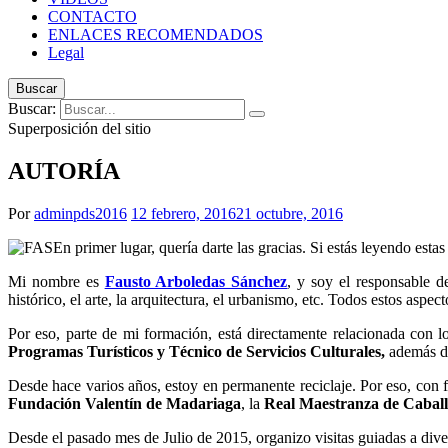
CONTACTO
ENLACES RECOMENDADOS
Legal
Buscar
Buscar:
Superposición del sitio
AUTORÍA
Por
adminpds2016
12 febrero, 2016
21 octubre, 2016
En primer lugar, quería darte las gracias. Si estás leyendo estas
Mi nombre es
Fausto Arboledas Sánchez
, y soy el responsable 
histórico, el arte, la arquitectura, el urbanismo, etc. Todos estos aspe
Por eso, parte de mi formación, está directamente relacionada con 
Programas Turísticos y Técnico de Servicios Culturales,
además de
Desde hace varios años, estoy en permanente reciclaje. Por eso, con f
Fundación Valentín de Madariaga
, la
Real Maestranza de Caball
Desde el pasado mes de Julio de 2015, organizo visitas guiadas a dive