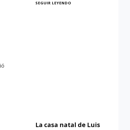
LA
SEGUIR LEYENDO
CASA
NATAL
DE
MANUEL
MACHADO
ió
EZ
La casa natal de Luis