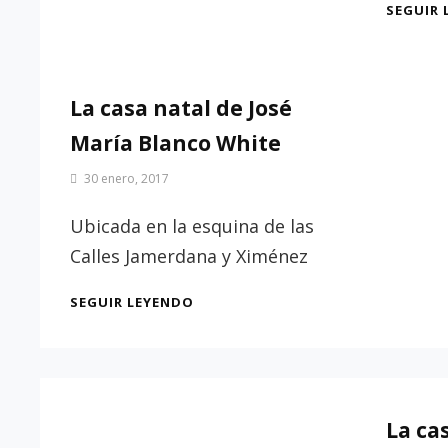
SEGUIR 
La casa natal de José
María Blanco White
Por
30 enero, 2017
Patrimonio
de
Ubicada en la esquina de las
Sevilla
Calles Jamerdana y Ximénez
LA
SEGUIR LEYENDO
CASA
NATAL
DE
JOSÉ
MARÍA
La ca
BLANCO