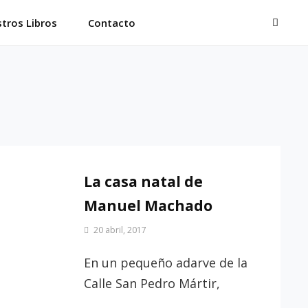
BUSC
tros Libros
Contacto
La casa natal de
Manuel Machado
Por
20 abril, 2017
Patrimonio
de
En un pequeño adarve de la
Sevilla
Calle San Pedro Mártir,