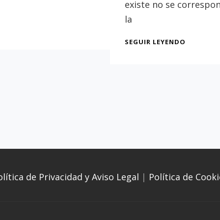
existe no se correspo
la
LA
SEGUIR LEYENDO
CASA
NATAL
DE
GUSTAV
ADOLFO
BÉCQUER
olítica de Privacidad y Aviso Legal
|
Política de Cooki