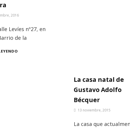
ra
embre, 2016
alle Levíes nº27, en
arrio de la
LA
LEYENDO
CASA
NATAL
DE
MIGUEL
La casa natal de
MAÑARA
Gustavo Adolfo
Bécquer
Por
13 noviembre, 2015
Patrimonio
de
La casa que actualme
Sevilla