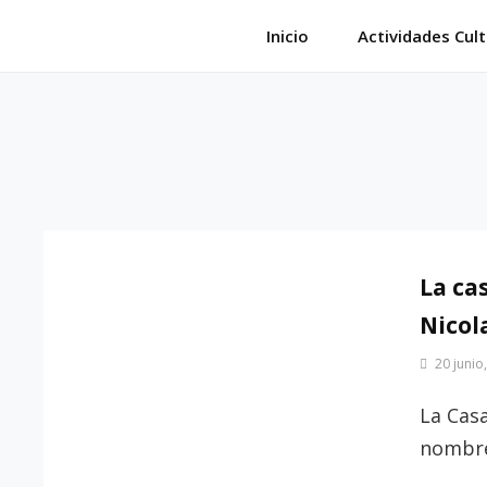
Saltar
Inicio
Actividades Cult
al
contenido
La ca
Nicol
Por
20 junio
Patrimonio
de
La Cas
Sevilla
nombre 