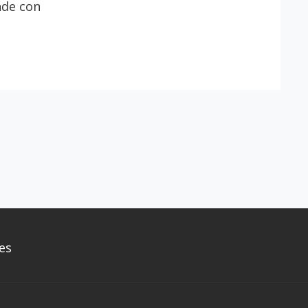
nde con
O
es