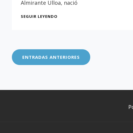
Almirante Ulloa, nació
LA
SEGUIR LEYENDO
CASA
NATAL
DEL
Navegación
ALMIRANTE
ANTONIO
de
DE
ENTRADAS ANTERIORES
ULLOA
entradas
P