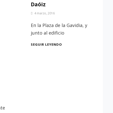
Daóiz
Por
4 marzo, 2016
Patrimonio
de
En la Plaza de la Gavidia, y
Sevilla
junto al edificio
LA
SEGUIR LEYENDO
CASA
NATAL
DE
LUIS
DAÓIZ
nte