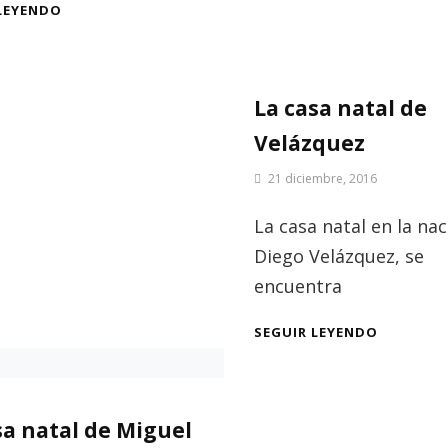
LA
LEYENDO
CASA
NATAL
DE
NICOLAS
La casa natal de
WISEMAN
Velázquez
Por
21 diciembre, 2016
Patrimonio
de
La casa natal en la nac
Sevilla
Diego Velázquez, se
encuentra
LA
SEGUIR LEYENDO
CASA
NATAL
DE
VELÁZQU
sa natal de Miguel