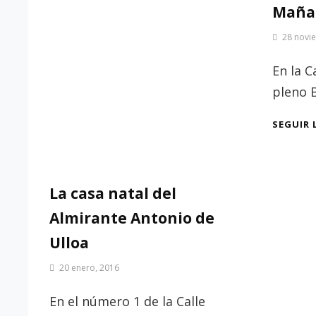
WHITE
Maña
Por
28 novi
Patrimonio
de
En la C
Sevilla
pleno B
SEGUIR 
La casa natal del
Almirante Antonio de
Ulloa
Por
20 enero, 2016
Patrimonio
de
En el número 1 de la Calle
Sevilla