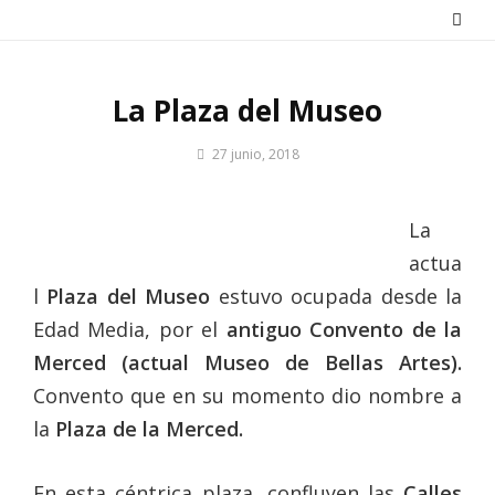
Saltar
al
contenido
La Plaza del Museo
Por
27 junio, 2018
Patrimonio
de
Sevilla
La
actua
l
Plaza del Museo
estuvo ocupada desde la
Edad Media, por el
antiguo Convento de la
Merced (actual Museo de Bellas Artes).
Convento que en su momento dio nombre a
la
Plaza de la Merced.
En esta céntrica plaza, confluyen las
Calles