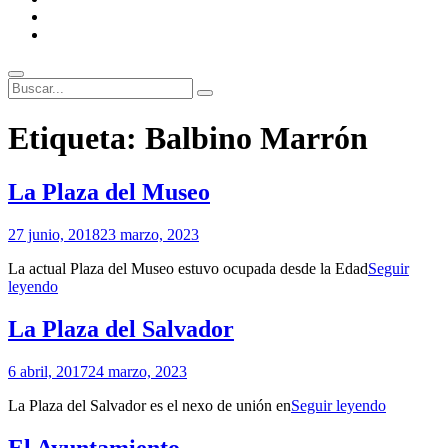
ENLACES
RECOMENDADOS
Legal
Buscar
Buscar:
Superposición
Etiqueta:
Balbino Marrón
del
sitio
La Plaza del Museo
Por
27 junio, 2018
23 marzo, 2023
Patrimonio
La actual Plaza del Museo estuvo ocupada desde la Edad
Seguir
de
La
leyendo
Sevilla
Plaza
del
La Plaza del Salvador
Museo
Por
6 abril, 2017
24 marzo, 2023
Patrimonio
La
La Plaza del Salvador es el nexo de unión en
Seguir leyendo
de
Plaza
Sevilla
del
El Ayuntamiento