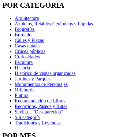
POR CATEGORIA
Arquitectura
Azulejos, Retablos Cerámicos y Lápidas
Biografías
Bordado
Calles y Plazas
Casas natales
Cruces públicas
Curiosidades
Escultura
Historia
Histórico de visitas organizadas
Jardines y Parques
Monumentos de Personajes
Orfebrería
Pintura
Recomendación de Libros
Recorridos, Paseos y Rutas
Sevilla…"Desaparecida"
Sin categoría
Tradiciones y Leyendas
POR MES