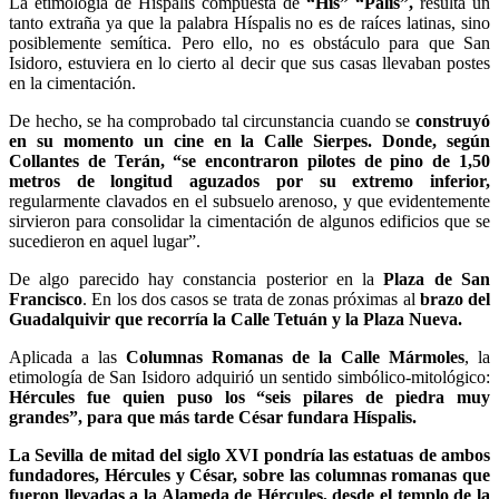
La etimología de Híspalis compuesta de
“His” “Palis”,
resulta un
tanto extraña ya que la palabra Híspalis no es de raíces latinas, sino
posiblemente semítica. Pero ello, no es obstáculo para que San
Isidoro, estuviera en lo cierto al decir que sus casas llevaban postes
en la cimentación.
De hecho, se ha comprobado tal circunstancia cuando se
construyó
en su momento un cine en la Calle Sierpes. Donde, según
Collantes de Terán, “se encontraron pilotes de pino de 1,50
metros de longitud aguzados por su extremo inferior,
regularmente clavados en el subsuelo arenoso, y que evidentemente
sirvieron para consolidar la cimentación de algunos edificios que se
sucedieron en aquel lugar”.
De algo parecido hay constancia posterior en la
Plaza de San
Francisco
. En los dos casos se trata de zonas próximas al
brazo del
Guadalquivir que recorría la Calle Tetuán y la Plaza Nueva.
Aplicada a las
Columnas Romanas de la Calle Mármoles
, la
etimología de San Isidoro adquirió un sentido simbólico-mitológico:
Hércules fue quien puso los “seis pilares de piedra muy
grandes”, para que más tarde César fundara Híspalis.
La Sevilla de mitad del siglo XVI pondría las estatuas de ambos
fundadores, Hércules y César, sobre las columnas romanas que
fueron llevadas a la Alameda de Hércules, desde el templo de la