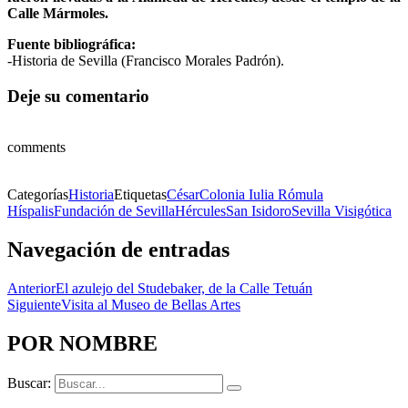
Calle Mármoles.
Fuente bibliográfica:
-Historia de Sevilla (Francisco Morales Padrón).
Deje su comentario
comments
Categorías
Historia
Etiquetas
César
Colonia Iulia Rómula
Híspalis
Fundación de Sevilla
Hércules
San Isidoro
Sevilla Visigótica
Navegación de entradas
Anterior
El azulejo del Studebaker, de la Calle Tetuán
Siguiente
Visita al Museo de Bellas Artes
POR NOMBRE
Buscar: