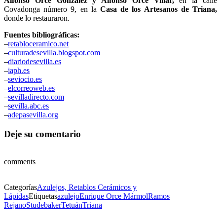
Alfonso Orce González y Alfonso Orce Villar,
en la calle
Covadonga número 9, en la
Casa de los Artesanos de Triana,
donde lo restauraron.
Fuentes bibliográficas:
–
retabloceramico.net
–
culturadesevilla.blogspot.com
–
diariodesevilla.es
–
iaph.es
–
seviocio.es
–
elcorreoweb.es
–
sevilladirecto.com
–
sevilla.abc.es
–
adepasevilla.org
Deje su comentario
comments
Categorías
Azulejos, Retablos Cerámicos y
Lápidas
Etiquetas
azulejo
Enrique Orce Mármol
Ramos
Rejano
Studebaker
Tetuán
Triana