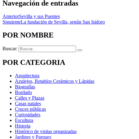
Navegación de entradas
Anterior
Sevilla y sus Puentes
Siguiente
La fundación de Sevilla, según San Isidoro
POR NOMBRE
Buscar:
POR CATEGORIA
Arquitectura
Azulejos, Retablos Cerámicos y Lápidas
Biografías
Bordado
Calles y Plazas
Casas natales
Cruces públicas
Curiosidades
Escultura
Historia
Histórico de visitas organizadas
Jardines y Parques