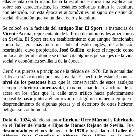
ellas señala con la mano hacia la escultura e inicia una explicación
sobre sus características, las restantes señoritas miran la escultura
con atención. En esta época el automóvil es un signo de distinción
social, distinción que va unida al ocio y la cultura.
Se colocó en la fachada del
antiguo Bar El Sport
, a instancias de
Vicente Aceña
, representante de la firma de automóviles americanos
en Sevilla. El Sport era un establecimiento que aunque funcionaba
como bar, era más bien un club al estilo inglés, de admisión
restringida, cuyo propietario,
José Guillén
, enfocó el negocio como
un local de tertulia donde se daban cita algunos personajes de la vida
social y económica sevillana de la época.
Cerró sus puertas a principios de la década de 1970. En la actualidad
el local está ocupado por una joyería. El hecho de estar el panel a
nivel de los peatones
hizo que la conservación de estos azulejos
siempre
estuviera amenazada
, máxime cuando la anchura de la
acera en los años que la calle tuvo tráfico hacía prácticamente
imposible pasar junto a él sin rozarlo. Llegó un momento en que el
desprendimiento de algunas piezas y el deterioro de otras hicieron
peligrar su continuidad.
Data de 1924,
siendo su autor
Enrique Orce Mármol
y
fabricado
en el
Taller de Viuda e Hijos de Ramos Rejano de Sevilla.
Fue
desmontado
en el mes de agosto de
1978
y trasladado al
Taller de