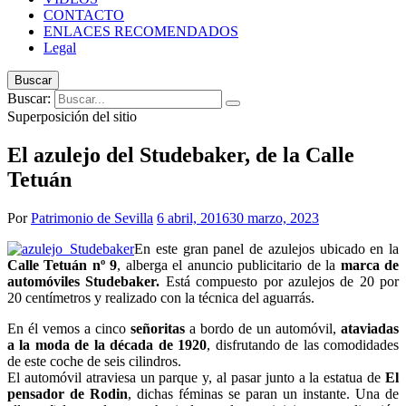
CONTACTO
ENLACES RECOMENDADOS
Legal
Buscar
Buscar:
Superposición del sitio
El azulejo del Studebaker, de la Calle
Tetuán
Por
Patrimonio de Sevilla
6 abril, 2016
30 marzo, 2023
En este gran panel de azulejos ubicado en la
Calle Tetuán nº 9
, alberga el anuncio publicitario de la
marca de
automóviles Studebaker.
Está compuesto por azulejos de 20 por
20 centímetros y realizado con la técnica del aguarrás.
En él vemos a cinco
señoritas
a bordo de un automóvil,
ataviadas
a la moda de la década de 1920
, disfrutando de las comodidades
de este coche de seis cilindros.
El automóvil atraviesa un parque y, al pa
sar junto a la estatua de
El
pensador de Rodin
, dichas féminas se paran un instante. Una de