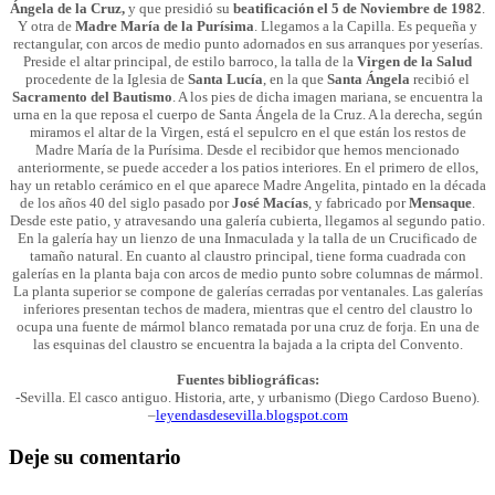
Ángela de la Cruz,
y
que presidió su
beatificación el 5 de Noviembre de 1982
.
Y otra de
Madre María de la Purísima
. Llegamos a la Capilla. Es pequeña y
rectangular, con arcos de medio punto adornados en sus arranques por yeserías.
Preside el altar principal, de estilo barroco, la talla de la
Virgen de la Salud
procedente de la Iglesia de
Santa Lucía
, en la que
Santa Ángela
recibió el
Sacramento del Bautismo
. A los pies de dicha imagen mariana, se encuentra la
urna en la que reposa el cuerpo de Santa Ángela de la Cruz. A la derecha, según
miramos el altar de la Virgen, está el sepulcro en el que están los restos de
Madre María de la Purísima. Desde el recibidor que hemos mencionado
anteriormente, se puede acceder a los patios interiores. En el primero de ellos,
hay un retablo cerámico en el que aparece Madre Angelita, pintado en la década
de los años 40 del siglo pasado por
José Macías
, y fabricado por
Mensaque
.
Desde este patio, y atravesando una galería cubierta, llegamos al segundo patio.
En la galería hay un lienzo de una Inmaculada y la talla de un Crucificado de
tamaño natural. En cuanto al claustro principal, tiene forma cuadrada con
galerías en la planta baja con arcos de medio punto sobre columnas de mármol.
La planta superior se compone de galerías cerradas por ventanales. Las galerías
inferiores presentan techos de madera, mientras que el centro del claustro lo
ocupa una fuente de mármol blanco rematada por una cruz de forja. En una de
las esquinas del claustro se encuentra la bajada a la cripta del Convento.
Fuentes bibliográficas:
-Sevilla. El casco antiguo. Historia, arte, y urbanismo (Diego Cardoso Bueno).
–
leyendasdesevilla.blogspot.com
Deje su comentario