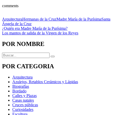
comments
Categorías
Etiquetas
Arquitectura
Hermanas de la Cruz
Madre María de la Purísima
Santa
Ángela de la Cruz
Navegación
Anterior
¿Quién era Madre María de la Purísima?
Siguiente
Los mantos de salida de la Virgen de los Reyes
de
entradas
POR NOMBRE
Buscar:
POR CATEGORIA
Arquitectura
Azulejos, Retablos Cerámicos y Lápidas
Biografías
Bordado
Calles y Plazas
Casas natales
Cruces públicas
Curiosidades
Escultura