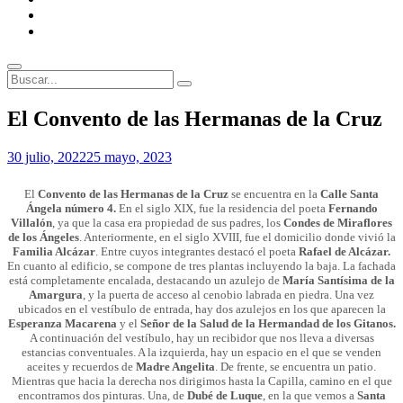
ENLACES
RECOMENDADOS
Legal
Buscar
Buscar:
Superposición
El Convento de las Hermanas de la Cruz
del
sitio
Por
30 julio, 2022
25 mayo, 2023
Patrimonio
de
El
Convento de las Hermanas de la Cruz
se encuentra en la
Calle Santa
Sevilla
Ángela número 4.
En el siglo XIX, fue la residencia del poeta
Fernando
Villalón
, ya que la casa era propiedad de sus padres, los
Condes de Miraflores
de los Ángeles
. Anteriormente, en el siglo XVIII, fue el domicilio donde vivió la
Familia Alcázar
. Entre cuyos integrantes destacó el poeta
Rafael de Alcázar.
En cuanto al edificio, se compone de tres plantas incluyendo la baja. La fachada
está completamente encalada, destacando un azulejo de
María Santísima de la
Amargura
, y la puerta de acceso al cenobio labrada en piedra. Una vez
ubicados en el vestíbulo de entrada, hay dos azulejos en los que aparecen la
Esperanza Macarena
y el
Señor de la Salud de la Hermandad de los Gitanos.
A continuación del vestíbulo, hay un recibidor que nos lleva a diversas
estancias conventuales. A la izquierda, hay un espacio en el que se venden
aceites y recuerdos de
Madre Angelita
. De frente, se encuentra un patio.
Mientras que hacia la derecha nos dirigimos hasta la Capilla, camino en el que
encontramos dos pinturas. Una, de
Dubé de Luque
, en la que vemos a
Santa