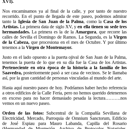
XVI).
Nos encaminamos ya al final de la calle, y por tanto de nuestro
recorrido. En el punto de llegada de este paseo, podemos admirar
tanto la
Iglesia de San Juan de la Palma
, como la
Casa de los
Artistas.
La primera data de siglo XV, y
en ella tienen su sede tres
hermandades.
La primera es la de la
Amargura
, que recorre las
calles de Sevilla el Domingo de Ramos. La Segunda, es la
Virgen
de la Cabeza,
que procesiona en el mes de Octubre. Y por último
tenemos a la
Virgen de Montemayor.
Justo en el lado opuesto a la puerta ojival de San Juan de la Palma,
tenemos la puerta de lo que en su día fue la Casa de los Artistas.
Perteneciente en otra época de la historia a la familia de los
Saavedra,
posteriormente pasó a ser casa de vecinos. Se le llamaba
así, por la gran cantidad de personas vinculadas al mundo del arte.
Hasta aquí nuestro paseo de hoy. Podríamos haber hecho referencia
a otros edificios de la Calle Feria, pero no hemos querido detenernos
en exceso para no hacer demasiado pesada la lectura……….nos
vemos en un nuevo paseo.
Orden de las fotos:
Subcentral de la Compañía Sevillana de
Electricidad, Mercado, Parroquia de Omnium Sanctorum, Edificio
de José Espiau para Mauro Labanda, Capilla del Rosario
(Hermandad de Montesión, Archivo de Protocolos Notariales,