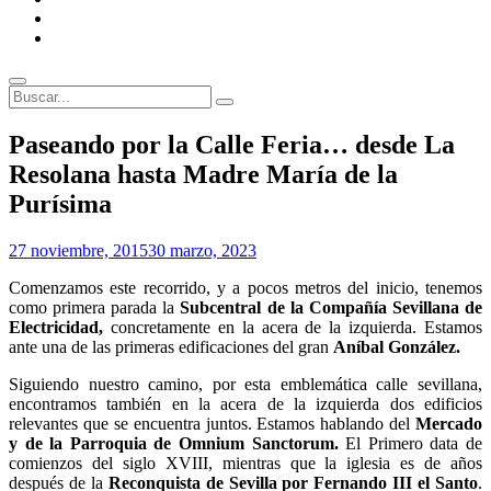
ENLACES
RECOMENDADOS
Legal
Buscar
Buscar:
Superposición
Paseando por la Calle Feria… desde La
del
Resolana hasta Madre María de la
sitio
Purísima
Por
27 noviembre, 2015
30 marzo, 2023
Patrimonio
Comenzamos este recorrido, y a pocos metros del inicio, tenemos
de
como primera parada la
Subcentral de la Compañía Sevillana de
Sevilla
Electricidad,
concretamente en la acera de la izquierda. Estamos
ante una de las primeras edificaciones del gran
Aníbal González.
Siguiendo nuestro camino, por esta emblemática calle sevillana,
encontramos también en la acera de la izquierda dos edificios
relevantes que s
e encuentra juntos. Estamos hablando del
Mercado
y de la Parroquia de Omnium Sanctorum.
El Primero data de
comienzos del siglo XVIII, mientras que la iglesia es de años
después de la
Reconquista de Sevilla por Fernando III el Santo
.