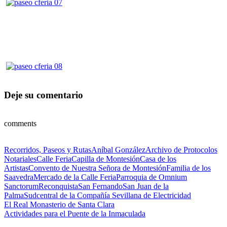
Deje su comentario
comments
Categorías
Etiquetas
Recorridos, Paseos y Rutas
Aníbal González
Archivo de Protocolos
Notariales
Calle Feria
Capilla de Montesión
Casa de los
Artistas
Convento de Nuestra Señora de Montesión
Familia de los
Saavedra
Mercado de la Calle Feria
Parroquia de Omnium
Sanctorum
Reconquista
San Fernando
San Juan de la
Palma
Sudcentral de la Compañía Sevillana de Electricidad
Navegación
Anterior
El Real Monasterio de Santa Clara
Siguiente
Actividades para el Puente de la Inmaculada
de