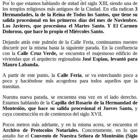
Por lo que estamos hablando de mitad del siglo XIII, siendo una de
los templos religiosos más antiguos de la Ciudad. En ella radican
3
Hermandades, la de la Reina de Todos los Santos, que tiene su
salida procesional en los primeros días del mes de Novienbre.
Los Javieres, que procesiona el Martes Santo. Y El Carmen
Doloroso, que hace lo propio el Miércoles Santo.
Dejando atrás este pulmón de la Calle Feria, continuamos nuestro
discurrir por la misma hasta la siguiente parada. En la confluencia
con la
Calle Cruz Verde,
se encuentra el majestuoso edificio de
viviendas que el arquitecto regionalista
José Espiau, levantó para
Mauro Labanda.
A partir de este punto, la
Calle Feria
, se va estrechando poco a
poco y haciéndose más acogedora para todos aquellos que la
transitan.
Nuestra nueva parada, se encuentra esta vez en el lado derecho.
Estamos hablando de la
Capilla del Rosario de la Hermandad de
Montesión, que hace su salida procesional el Jueves Santo,
y
cuya construcción es de comienzos del siglo XVII.
Pocos metros más adelante, y en la misma acera, se encuentra el
Archivo de Protocolos Notariales.
Concretamente, en lo que
antaño fue el
Convento de Nuestra Señora de Montesión (Siglo