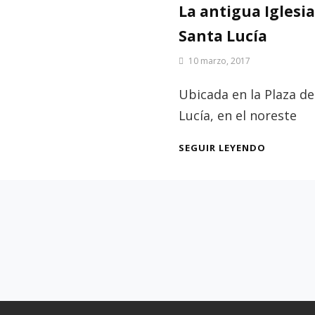
La antigua Iglesia
Santa Lucía
Por
10 marzo, 2017
Patrimonio
de
Ubicada en la Plaza d
Sevilla
Lucía, en el noreste
LA
SEGUIR LEYENDO
ANTIGUA
IGLESIA
DE
SANTA
LUCÍA