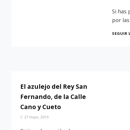
Patrimonio
de
Si has
Sevilla
por las
SEGUIR 
El azulejo del Rey San
Fernando, de la Calle
Cano y Cueto
Por
27 mayo, 2019
Patrimonio
de