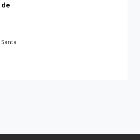
FERNANDO
 de
ENTRÓ
EN
SEVILLA,
DE
INCÓGNITO…
e Santa