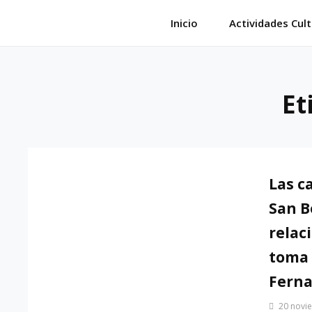
Saltar
Inicio
Actividades Cult
al
contenido
Et
Las ca
San B
relac
toma 
Fern
Por
20 novi