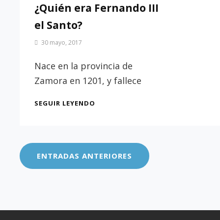
¿Quién era Fernando III
el Santo?
Por
30 mayo, 2017
Patrimonio
de
Nace en la provincia de
Sevilla
Zamora en 1201, y fallece
¿QUIÉN
SEGUIR LEYENDO
ERA
FERNANDO
Navegación
III
EL
de
SANTO?
ENTRADAS ANTERIORES
entradas