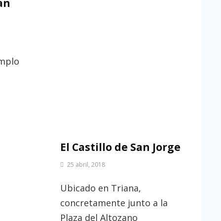
an
emplo
IA
ÁN
El Castillo de San Jorge
Por
25 abril, 2018
Patrimonio
de
Ubicado en Triana,
Sevilla
concretamente junto a la
Plaza del Altozano