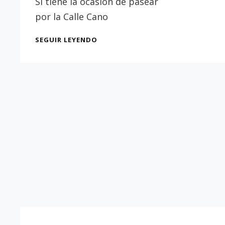
Si tiene la ocasión de pasear
Sevilla
por la Calle Cano
EL
SEGUIR LEYENDO
AZULEJO
DEL
REY
SAN
FERNANDO,
DE
LA
CALLE
CANO
Y
CUETO