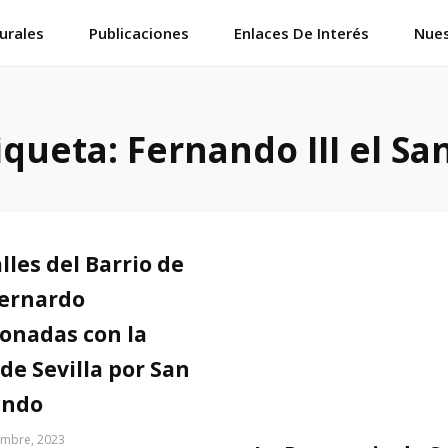
urales
Publicaciones
Enlaces De Interés
Nues
iqueta:
Fernando III el Sa
lles del Barrio de
ernardo
ionadas con la
de Sevilla por San
ando
embre, 2023