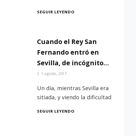
EL
SEGUIR LEYENDO
CASTILLO
DE
SAN
JORGE
Cuando el Rey San
Fernando entró en
Sevilla, de incógnito…
Por
1 agosto, 2017
Patrimonio
de
Un día, mientras Sevilla era
Sevilla
sitiada, y viendo la dificultad
CUANDO
SEGUIR LEYENDO
EL
REY
SAN