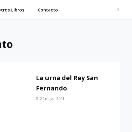
BUSC
tros Libros
Contacto
nto
La urna del Rey San
Fernando
Por
24 mayo, 2021
Patrimonio
de
Sevilla