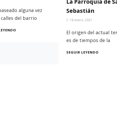
La Parroquia de S
 paseado alguna vez
Sebastián
 calles del barrio
Por
18 enero, 2021
Patrimonio
LAS
LEYENDO
de
El origen del actual t
CALLES
Sevilla
es de tiempos de la
DEL
BARRIO
DE
LA
SEGUIR LEYENDO
SAN
PARROQU
BERNARDO
DE
RELACIONADAS
SAN
CON
SEBASTI
LA
TOMA
DE
SEVILLA
POR
SAN
FERNANDO