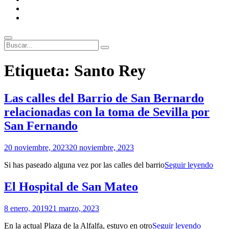
ENLACES
RECOMENDADOS
Legal
Buscar
Buscar:
Superposición
Etiqueta:
Santo Rey
del
sitio
Las calles del Barrio de San Bernardo
relacionadas con la toma de Sevilla por
San Fernando
Por
20 noviembre, 2023
20 noviembre, 2023
Patrimonio
Las
Si has paseado alguna vez por las calles del barrio
Seguir leyendo
de
calle
Sevilla
del
El Hospital de San Mateo
Barr
de
Por
8 enero, 2019
21 marzo, 2023
San
Patrimonio
Bern
El
En la actual Plaza de la Alfalfa, estuvo en otro
Seguir leyendo
de
rela