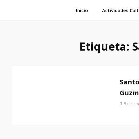
Saltar
Inicio
Actividades Cult
al
contenido
Etiqueta:
S
Santo
Guzm
Por
5 diciem
Patrimonio
de
Sevilla