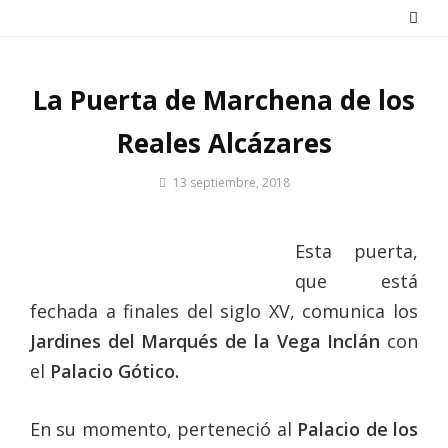
Saltar
al
contenido
La Puerta de Marchena de los
Reales Alcázares
Por
13 septiembre, 2018
Patrimonio
de
Sevilla
Esta puerta,
que está
fechada a finales del siglo XV, comunica los
Jardines del Marqués de la Vega Inclán
con
el
Palacio Gótico.
En su momento, perteneció al
Palacio de los