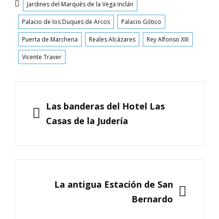
Jardines del Marqués de la Vega Inclán
Palacio de los Duques de Arcos
Palacio Gótico
Puerta de Marchena
Reales Alcázares
Rey Alfonso XIII
Vicente Traver
Navegación
de
ANTERIOR
Las banderas del Hotel Las
entradas
Casas de la Judería
SIGUIENTE
La antigua Estación de San
Bernardo