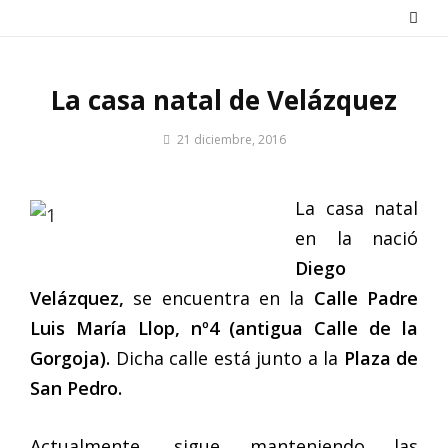
Saltar
al
contenido
La casa natal de Velázquez
Por
21 diciembre, 2016
Patrimonio
de
Sevilla
La casa natal
en la nació
Diego
Velázquez,
se encuentra en la
Calle Padre
Luis María Llop, nº4 (antigua Calle de la
Gorgoja).
Dicha calle está junto a la
Plaza de
San Pedro.
Actualmente, sigue manteniendo las