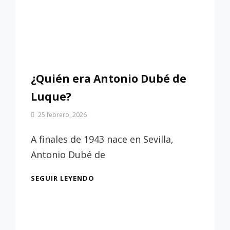
¿Quién era Antonio Dubé de
Luque?
Por
25 febrero, 2026
Patrimonio
de
A finales de 1943 nace en Sevilla,
Sevilla
Antonio Dubé de
¿QUIÉN
SEGUIR LEYENDO
ERA
ANTONIO
DUBÉ
DE