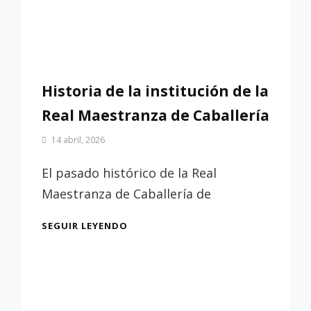
Historia de la institución de la
Real Maestranza de Caballería
Por
14 abril, 2026
Patrimonio
de
El pasado histórico de la Real
Sevilla
Maestranza de Caballería de
HISTORIA
SEGUIR LEYENDO
DE
LA
INSTITUCIÓN
DE
LA