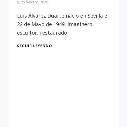
Por
25 febrero, 2026
Patrimonio
de
Luis Álvarez Duarte nació en Sevilla el
Sevilla
22 de Mayo de 1949, imaginero,
escultor, restaurador,
¿QUIÉN
SEGUIR LEYENDO
ERA
LUIS
ÁLVAREZ
DUARTE?