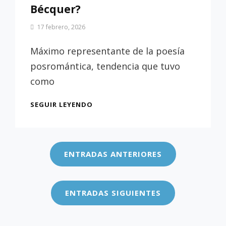
Bécquer?
Por
17 febrero, 2026
Patrimonio
de
Máximo representante de la poesía
Sevilla
posromántica, tendencia que tuvo
como
¿QUIÉN
SEGUIR LEYENDO
ERA
GUSTAVO
Navegación
ADOLFO
de
BÉCQUER?
ENTRADAS ANTERIORES
entradas
ENTRADAS SIGUIENTES