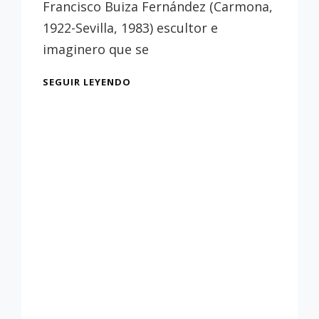
de
Francisco Buiza Fernández (Carmona,
Sevilla
1922-Sevilla, 1983) escultor e
imaginero que se
¿QUIÉN
SEGUIR LEYENDO
ERA
FRANCISCO
BUIZA?