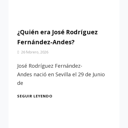
¿Quién era José Rodríguez
Fernández-Andes?
Por
26 febrero, 2026
Patrimonio
de
José Rodríguez Fernández-
Sevilla
Andes nació en Sevilla el 29 de Junio
de
¿QUIÉN
SEGUIR LEYENDO
ERA
JOSÉ
RODRÍGUEZ
FERNÁNDEZ-
ANDES?