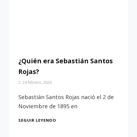
¿Quién era Sebastián Santos
Rojas?
Por
24 febrero, 2026
Patrimonio
de
Sebastián Santos Rojas nació el 2 de
Sevilla
Noviembre de 1895 en
¿QUIÉN
SEGUIR LEYENDO
ERA
SEBASTIÁN