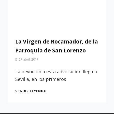
La Virgen de Rocamador, de la
Parroquia de San Lorenzo
Por
27 abril, 2017
Patrimonio
de
La devoción a esta advocación llega a
Sevilla
Sevilla, en los primeros
LA
SEGUIR LEYENDO
VIRGEN
DE
ROCAMADOR,
DE