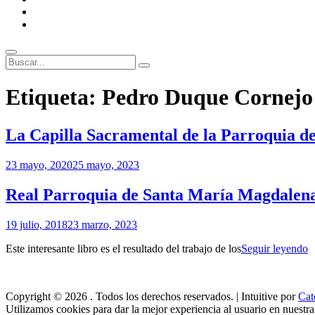
ENLACES
RECOMENDADOS
Legal
Buscar
Buscar:
Superposición
Etiqueta:
Pedro Duque Cornejo
del
sitio
La Capilla Sacramental de la Parroquia de
Por
23 mayo, 2020
25 mayo, 2023
Patrimonio
de
Real Parroquia de Santa María Magdalena:
Sevilla
Por
19 julio, 2018
23 marzo, 2023
Patrimonio
R
Este interesante libro es el resultado del trabajo de los
Seguir leyendo
de
P
Sevilla
d
S
Copyright © 2026
. Todos los derechos reservados. | Intuitive por
Cat
M
Utilizamos cookies para dar la mejor experiencia al usuario en nuestr
M