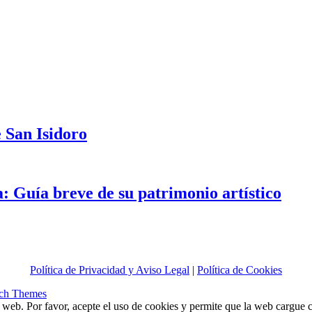
 San Isidoro
 Guía breve de su patrimonio artístico
eal
arroquia
Política de Privacidad y Aviso Legal
|
Política de Cookies
e
anta
ch Themes
aría
a web. Por favor, acepte el uso de cookies y permite que la web cargue
agdalena: