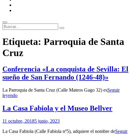
ENLACES
RECOMENDADOS
Legal
Buscar
Buscar:
Superposición
Etiqueta:
Parroquia de Santa
del
sitio
Cruz
Conferencia «La conquista de Sevilla: El
sueño de San Fernando (1246-48)»
La Parroquia de Santa Cruz (Calle Mateos Gago 32) es
Seguir
Conferencia
leyendo
«La
conquista
La Casa Fabiola y el Museo Bellver
de
Sevilla:
Por
11 octubre, 2018
5 junio, 2023
El
Patrimonio
sueño
La Casa Fabiola (Calle Fabiola nº5), adquiere el nombre de
Seguir
de
de