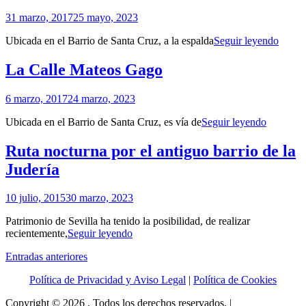
pala
Por
31 marzo, 2017
25 mayo, 2023
de
Patrimonio
la
La
Ubicada en el Barrio de Santa Cruz, a la espalda
Seguir leyendo
de
Jude
Capill
Sevilla
(I)
de
La Calle Mateos Gago
la
Escue
Por
6 marzo, 2017
24 marzo, 2023
de
Patrimonio
Cristo
La
Ubicada en el Barrio de Santa Cruz, es vía de
Seguir leyendo
de
Calle
Sevilla
Mateos
Ruta nocturna por el antiguo barrio de la
Gago
Judería
Por
10 julio, 2015
30 marzo, 2023
Patrimonio
Patrimonio de Sevilla ha tenido la posibilidad, de realizar
de
Ruta
recientemente,
Seguir leyendo
Sevilla
nocturna
Navegación
Entradas anteriores
por
el
de
Política de Privacidad y Aviso Legal
|
Política de Cookies
antiguo
entradas
barrio
Copyright © 2026
. Todos los derechos reservados. |