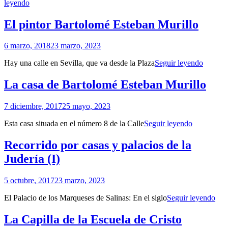
La
leyendo
Sevilla
San
Casa
Fernando
Fabiola
El pintor Bartolomé Esteban Murillo
(1246-
y
48)»
el
Por
6 marzo, 2018
23 marzo, 2023
Museo
Patrimonio
Bellver
El
Hay una calle en Sevilla, que va desde la Plaza
Seguir leyendo
de
pintor
Sevilla
Bartol
La casa de Bartolomé Esteban Murillo
Esteban
Murillo
Por
7 diciembre, 2017
25 mayo, 2023
Patrimonio
La
Esta casa situada en el número 8 de la Calle
Seguir leyendo
de
casa
Sevilla
de
Recorrido por casas y palacios de la
Bartolomé
Judería (I)
Esteban
Murillo
Por
5 octubre, 2017
23 marzo, 2023
Patrimonio
Rec
El Palacio de los Marqueses de Salinas: En el siglo
Seguir leyendo
de
por
Sevilla
cas
La Capilla de la Escuela de Cristo
y