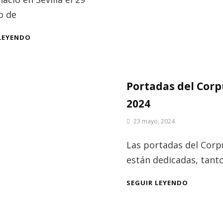
o de
¿QUIÉN
LEYENDO
ERA
JOSÉ
RODRÍGUEZ
FERNÁNDEZ-
Portadas del Cor
ANDES?
2024
Por
23 mayo, 2024
Patrimonio
de
Las portadas del Corp
Sevilla
están dedicadas, tanto
PORTADA
SEGUIR LEYENDO
DEL
CORPUS
2024