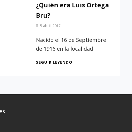
¿Quién era Luis Ortega
Bru?
Por
5 abril, 2017
Patrimonio
de
Nacido el 16 de Septiembre
Sevilla
de 1916 en la localidad
¿QUIÉN
SEGUIR LEYENDO
ERA
LUIS
ORTEGA
BRU?
es