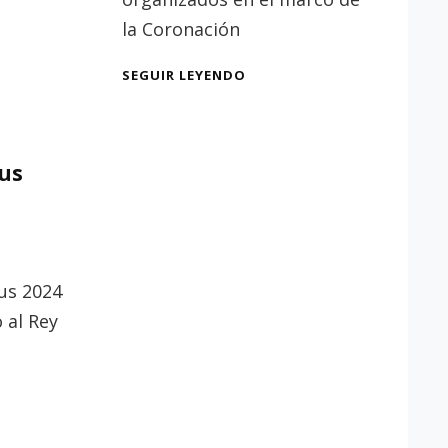
la Coronación
EXPOSICIÓN
SEGUIR LEYENDO
«UNA
CORONA
DE
PIEDAD
pus
Y
CARIDAD»
us 2024
 al Rey
S