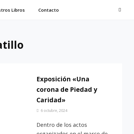
BUSC
tros Libros
Contacto
tillo
Exposición «Una
corona de Piedad y
Caridad»
Por
6 octubre, 2024
Patrimonio
de
Dentro de los actos
Sevilla
organizados en el marco de