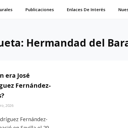
urales
Publicaciones
Enlaces De Interés
Nues
ueta:
Hermandad del Bara
n era José
guez Fernández-
s?
ro, 2026
odríguez Fernández-
ació en Sevilla el 29