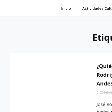
Saltar
Inicio
Actividades Cult
al
contenido
Etiq
¿Quié
Rodrí
Ande
Por
26 febre
Patrimonio
de
José R
Sevilla
Andes n