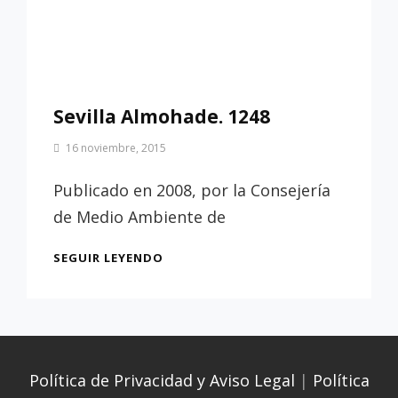
Sevilla Almohade. 1248
Por
16 noviembre, 2015
Patrimonio
de
Publicado en 2008, por la Consejería
Sevilla
de Medio Ambiente de
SEVILLA
SEGUIR LEYENDO
ALMOHADE.
1248
Política de Privacidad y Aviso Legal
|
Política