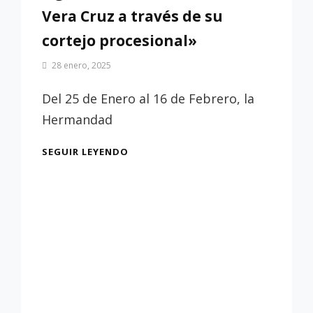
Vera Cruz a través de su
cortejo procesional»
Por
28 enero, 2025
Patrimonio
de
Del 25 de Enero al 16 de Febrero, la
Sevilla
Hermandad
EXPOSICIÓN
SEGUIR LEYENDO
«TOMA
TU
CRUZ
Y
SÍGUEME.
LA
HERMANDAD
DE
LA
VERA
CRUZ