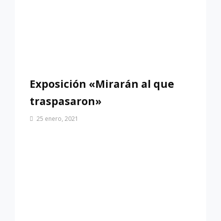
Exposición «Mirarán al que
traspasaron»
Por
25 enero, 2021
Patrimonio
de
Sevilla