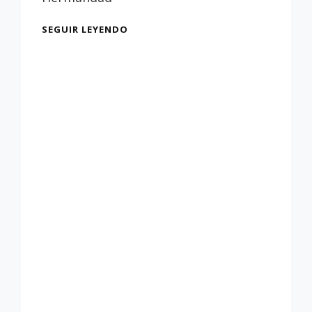
EXPOSICIÓN
SEGUIR LEYENDO
«TOMA
TU
CRUZ
Y
SÍGUEME.
LA
HERMANDAD
DE
LA
VERA
CRUZ
A
TRAVÉS
DE
SU
CORTEJO
PROCESIONAL»