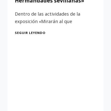
Hermandades sevillanas»
LA
REVISTA
Dentro de las actividades de la
MIRIAM».
exposición «Mirarán al que
CONFERENCIA
SEGUIR LEYENDO
«LA
DOMINACIÓN
FRANCESA
EN
SEVILLA.
SU
REPERCUSIÓN
EN
LAS
HERMANDADES
SEVILLANAS»