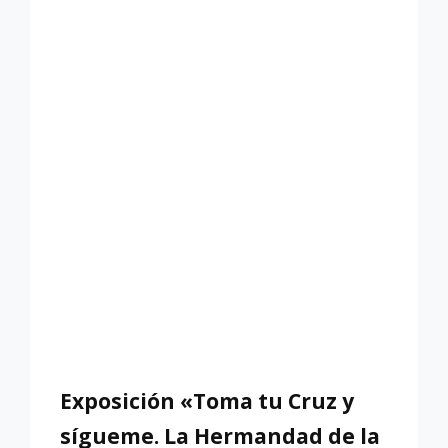
BENDICIÓN
DE
LA
CAPILLA
DE
LA
HERMANDAD
DE
LA
ESTRELLA»
Exposición «Toma tu Cruz y
sígueme. La Hermandad de la