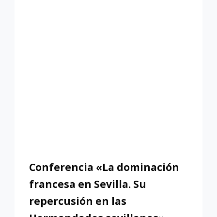
DIOS:
EL
ARTE
DE
LA
POLICROMÍA
EN
LA
OBRA
DE
ÁNGEL
TEJERA»,
«DOLOROSAS
DE
LA
SEMANA
Conferencia «La dominación
SANTA:
JOYAS
francesa en Sevilla. Su
FOTOGRÁFICAS
DEL
repercusión en las
ARCHIVO
DE