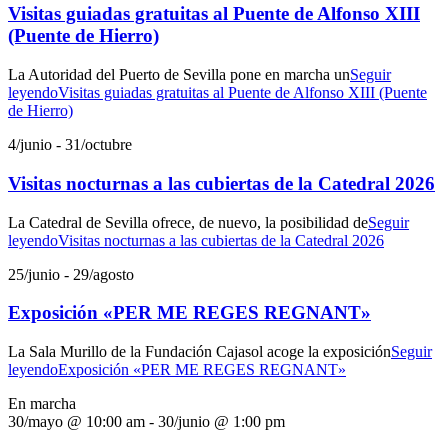
Visitas guiadas gratuitas al Puente de Alfonso XIII
(Puente de Hierro)
La Autoridad del Puerto de Sevilla pone en marcha un
Seguir
leyendo
Visitas guiadas gratuitas al Puente de Alfonso XIII (Puente
de Hierro)
4/junio
-
31/octubre
Visitas nocturnas a las cubiertas de la Catedral 2026
La Catedral de Sevilla ofrece, de nuevo, la posibilidad de
Seguir
leyendo
Visitas nocturnas a las cubiertas de la Catedral 2026
25/junio
-
29/agosto
Exposición «PER ME REGES REGNANT»
La Sala Murillo de la Fundación Cajasol acoge la exposición
Seguir
leyendo
Exposición «PER ME REGES REGNANT»
En marcha
30/mayo @ 10:00 am
-
30/junio @ 1:00 pm