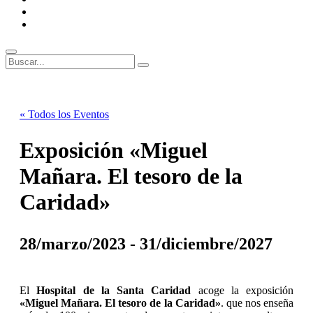
ENLACES
RECOMENDADOS
Legal
Buscar
Buscar:
Superposición
del
sitio
« Todos los Eventos
Exposición «Miguel
Mañara. El tesoro de la
Caridad»
28/marzo/2023
-
31/diciembre/2027
El
Hospital de la Santa Caridad
acoge la exposición
«Miguel Mañara. El tesoro de la Caridad»
. que nos enseña