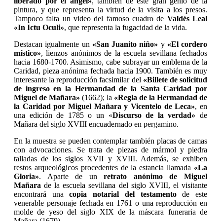
liberado por el ángel»
, también de este gran genio de la
pintura, y que representa la virtud de la visita a los presos.
Tampoco falta un video del famoso cuadro de
Valdés Leal
«
In Ictu Oculi»
, que representa la fugacidad de la vida.
Destacan igualmente un
«San Juanito niño»
y
«El cordero
místico»
, lienzos anónimos de la escuela sevillana fechados
hacia 1680-1700. Asimismo, cabe subrayar un emblema de la
Caridad, pieza anónima fechada hacia 1900. También es muy
interesante la reproducción facsimilar del
«Billete de solicitud
de ingreso en la Hermandad de la Santa Caridad por
Miguel de Mañara»
(1662); la
«Regla de la Hermandad de
la Caridad por Miguel Mañara y Vicentelo de Leca»
, en
una edición de 1785 o un «
Discurso de la verdad»
de
Mañara del siglo XVIII encuadernado en pergamino.
En la muestra se pueden contemplar también placas de camas
con advocaciones. Se trata de piezas de mármol y piedra
talladas de los siglos XVII y XVIII. Además, se exhiben
restos arqueológicos procedentes de la estancia llamada
«La
Gloria»
. Aparte de un
retrato anónimo de Miguel
Mañara
de la escuela sevillana del siglo XVIII, el visitante
encontrará una
copia notarial del testamento
de este
venerable personaje fechada en 1761 o una reproducción en
molde de yeso del siglo XIX de la máscara funeraria de
Mañara (1679).