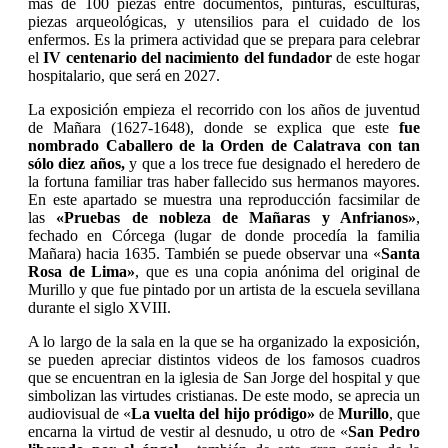
más de 100 piezas entre documentos, pinturas, esculturas,
piezas arqueológicas, y utensilios para el cuidado de los
enfermos. Es la primera actividad que se prepara para celebrar
el
IV centenario del nacimiento del fundador
de este hogar
hospitalario, que será en 2027.
La exposición empieza el recorrido con los años de juventud
de Mañara (1627-1648), donde se explica que este
fue
nombrado Caballero de la Orden de Calatrava con tan
sólo diez años,
y que a los trece fue designado el heredero de
la fortuna familiar tras haber fallecido sus hermanos mayores.
En este apartado se muestra una reproducción facsimilar de
las
«Pruebas de nobleza de Mañaras y Anfrianos»
,
fechado en Córcega (lugar de donde procedía la familia
Mañara) hacia 1635. También se puede observar una «
Santa
Rosa de Lima»
, que es una copia anónima del original de
Murillo y que fue pintado por un artista de la escuela sevillana
durante el siglo XVIII.
A lo largo de la sala en la que se ha organizado la exposición,
se pueden apreciar distintos videos de los famosos cuadros
que se encuentran en la iglesia de San Jorge del hospital y que
simbolizan las virtudes cristianas. De este modo, se aprecia un
audiovisual de «
La vuelta del hijo pródigo»
de
Murillo
, que
encarna la virtud de vestir al desnudo, u otro de «
San Pedro