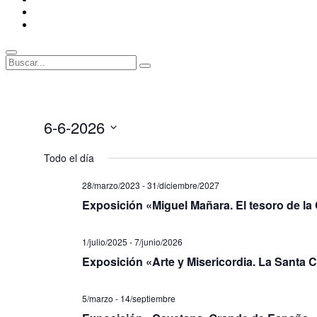
ENLACES
RECOMENDADOS
Legal
Buscar
Buscar:
Superposición
del
sitio
6-6-2026
Seleccionar
fecha.
Todo el día
28/marzo/2023
-
31/diciembre/2027
Exposición «Miguel Mañara. El tesoro de la
1/julio/2025
-
7/junio/2026
Exposición «Arte y Misericordia. La Santa C
5/marzo
-
14/septiembre