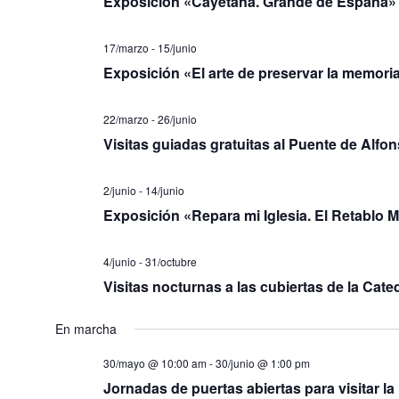
Exposición «Cayetana. Grande de España»
17/marzo
-
15/junio
Exposición «El arte de preservar la memoria
22/marzo
-
26/junio
Visitas guiadas gratuitas al Puente de Alfon
2/junio
-
14/junio
Exposición «Repara mi Iglesia. El Retablo 
4/junio
-
31/octubre
Visitas nocturnas a las cubiertas de la Cate
En marcha
30/mayo @ 10:00 am
-
30/junio @ 1:00 pm
Jornadas de puertas abiertas para visitar la