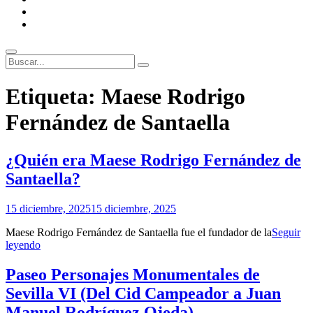
ENLACES
RECOMENDADOS
Legal
Buscar
Buscar:
Superposición
Etiqueta:
Maese Rodrigo
del
sitio
Fernández de Santaella
¿Quién era Maese Rodrigo Fernández de
Santaella?
Por
15 diciembre, 2025
15 diciembre, 2025
Patrimonio
Maese Rodrigo Fernández de Santaella fue el fundador de la
Seguir
de
¿Quién
leyendo
Sevilla
era
Maese
Paseo Personajes Monumentales de
Rodrigo
Sevilla VI (Del Cid Campeador a Juan
Fernández
de
Manuel Rodríguez Ojeda)