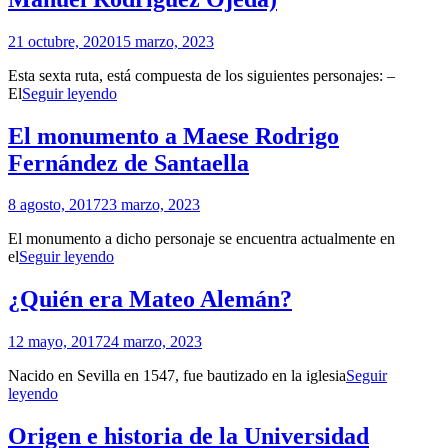
Santaella?
Por
21 octubre, 2020
15 marzo, 2023
Patrimonio
Esta sexta ruta, está compuesta de los siguientes personajes: –
de
Paseo
El
Seguir leyendo
Sevilla
Personajes
Monumentales
El monumento a Maese Rodrigo
de
Fernández de Santaella
Sevilla
VI
(Del
Por
8 agosto, 2017
23 marzo, 2023
Cid
Patrimonio
Campeador
El monumento a dicho personaje se encuentra actualmente en
de
a
El
el
Seguir leyendo
Sevilla
Juan
monumento
Manuel
a
¿Quién era Mateo Alemán?
Rodríguez
Maese
Ojeda)
Rodrigo
Por
12 mayo, 2017
24 marzo, 2023
Fernández
Patrimonio
de
Nacido en Sevilla en 1547, fue bautizado en la iglesia
Seguir
de
Santaella
¿Quién
leyendo
Sevilla
era
Mateo
Origen e historia de la Universidad
Alemán?