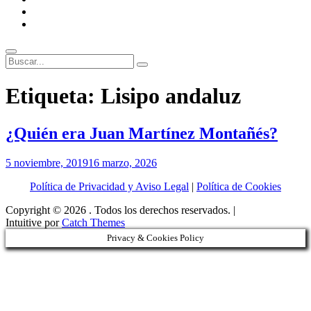
ENLACES
RECOMENDADOS
Legal
Buscar
Buscar:
Superposición
Etiqueta:
Lisipo andaluz
del
sitio
¿Quién era Juan Martínez Montañés?
Por
5 noviembre, 2019
16 marzo, 2026
Patrimonio
Política de Privacidad y Aviso Legal
|
Política de Cookies
de
Sevilla
Copyright © 2026
. Todos los derechos reservados. |
Intuitive por
Catch Themes
Privacy & Cookies Policy