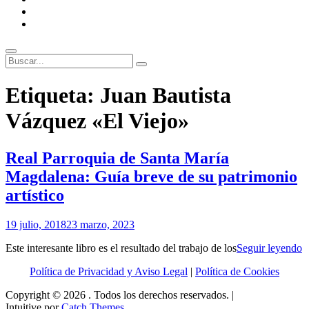
ENLACES
RECOMENDADOS
Legal
Buscar
Buscar:
Superposición
Etiqueta:
Juan Bautista
del
sitio
Vázquez «El Viejo»
Real Parroquia de Santa María
Magdalena: Guía breve de su patrimonio
artístico
Por
19 julio, 2018
23 marzo, 2023
Patrimonio
R
Este interesante libro es el resultado del trabajo de los
Seguir leyendo
de
P
Sevilla
Política de Privacidad y Aviso Legal
|
Política de Cookies
d
S
Copyright © 2026
. Todos los derechos reservados. |
M
Intuitive por
Catch Themes