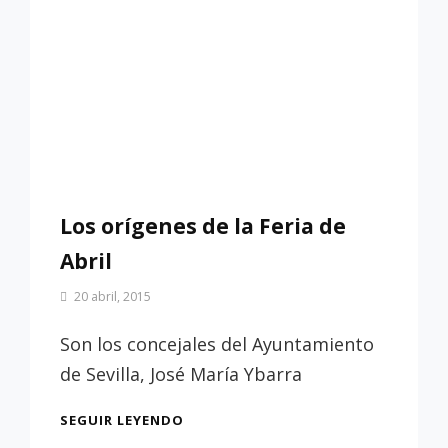
Los orígenes de la Feria de
Abril
Por
20 abril, 2015
Patrimonio
de
Son los concejales del Ayuntamiento
Sevilla
de Sevilla, José María Ybarra
LOS
SEGUIR LEYENDO
ORÍGENES