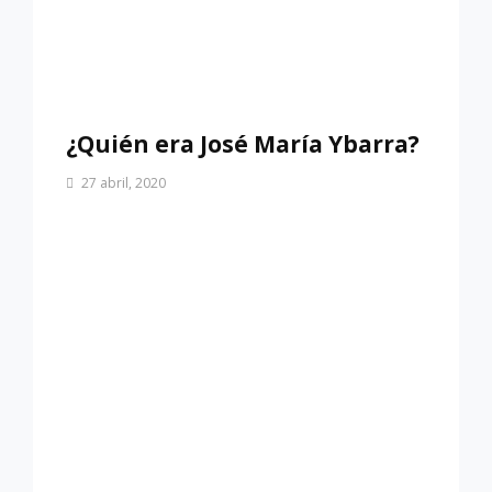
¿Quién era José María Ybarra?
Por
27 abril, 2020
Patrimonio
de
Sevilla