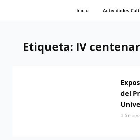
Saltar
Inicio
Actividades Cult
al
contenido
Etiqueta:
IV centenar
Expos
del P
Unive
Por
5 marzo
Patrimonio
de
Sevilla