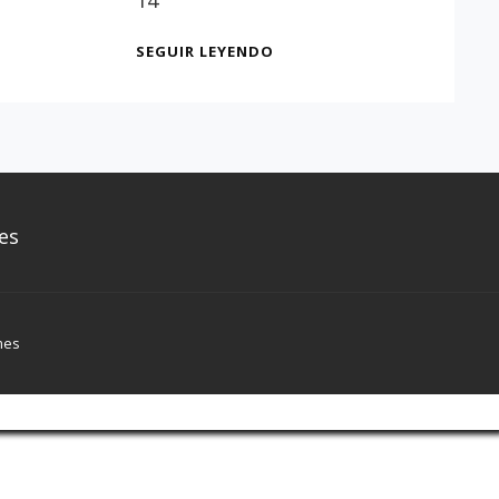
14
EXPOSICIÓN
SEGUIR LEYENDO
DE
CARTELES
DEL
PREGÓN
UNIVERSITARIO
es
mes