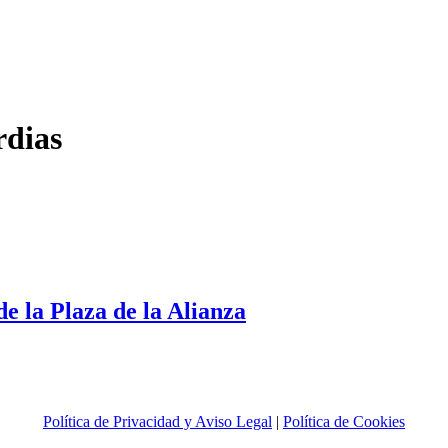
rdias
a
aza
e
de la Plaza de la Alianza
ianza
Política de Privacidad y Aviso Legal
|
Política de Cookies