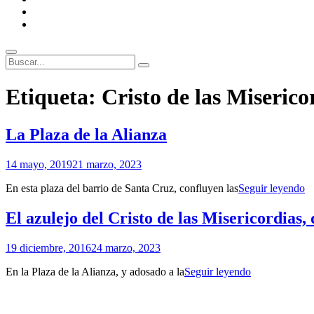
ENLACES
RECOMENDADOS
Legal
Buscar
Buscar:
Superposición
Etiqueta:
Cristo de las Miserico
del
sitio
La Plaza de la Alianza
Por
14 mayo, 2019
21 marzo, 2023
Patrimonio
L
En esta plaza del barrio de Santa Cruz, confluyen las
Seguir leyendo
de
Pl
Sevilla
d
El azulejo del Cristo de las Misericordias, 
la
Al
Por
19 diciembre, 2016
24 marzo, 2023
Patrimonio
El
En la Plaza de la Alianza, y adosado a la
Seguir leyendo
de
azulejo
Sevilla
del
Cristo