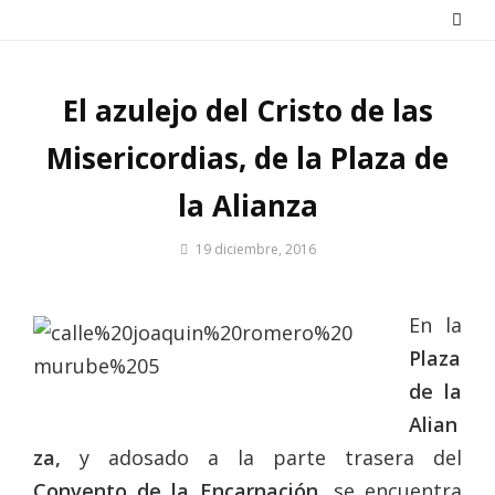
Saltar
al
contenido
El azulejo del Cristo de las
Misericordias, de la Plaza de
la Alianza
Por
19 diciembre, 2016
Patrimonio
de
Sevilla
En la
Plaza
de la
Alian
za,
y adosado a la parte trasera del
Convento de la Encarnación
, se encuentra