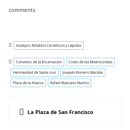
comments
Categorías
Azulejos, Retablos Cerámicos y Lápidas
Etiquetas
Convento de la Encarnación
Cristo de las Misericordias
Hermandad de Santa cruz
Joaquín Romero Murube
Plaza de la Alianza
Rafael Manzano Martos
Navegación
de
ANTERIOR
La Plaza de San Francisco
entradas