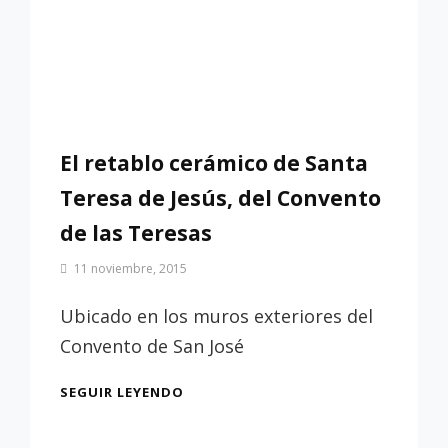
El retablo cerámico de Santa
Teresa de Jesús, del Convento
de las Teresas
Por
11 noviembre, 2015
Patrimonio
de
Ubicado en los muros exteriores del
Sevilla
Convento de San José
EL
SEGUIR LEYENDO
RETABLO
CERÁMICO