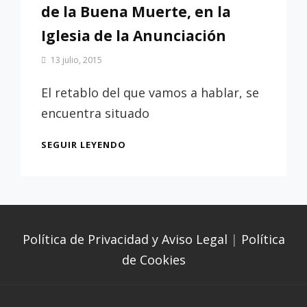
de la Buena Muerte, en la
Iglesia de la Anunciación
Por
13 julio, 2015
Patrimonio
de
El retablo del que vamos a hablar, se
Sevilla
encuentra situado
EL
SEGUIR LEYENDO
RETABLO
CERÁMICO
DEL
CRISTO
DE
LA
Política de Privacidad y Aviso Legal
|
Política
BUENA
de Cookies
MUERTE,
EN
LA
IGLESIA