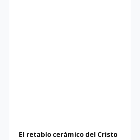
DE
SANTA
TERESA
DE
JESÚS,
DEL
CONVENTO
DE
LAS
TERESAS
El retablo cerámico del Cristo