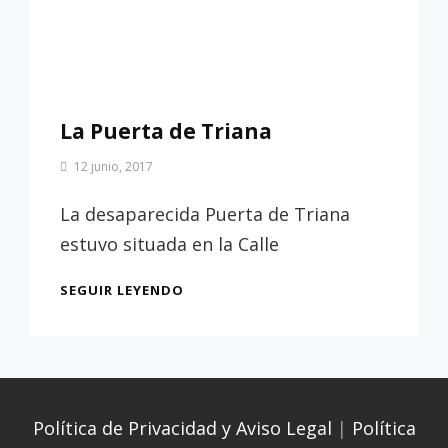
La Puerta de Triana
Por
12 junio, 2017
Patrimonio
de
La desaparecida Puerta de Triana
Sevilla
estuvo situada en la Calle
LA
SEGUIR LEYENDO
PUERTA
DE
TRIANA
Política de Privacidad y Aviso Legal
|
Política