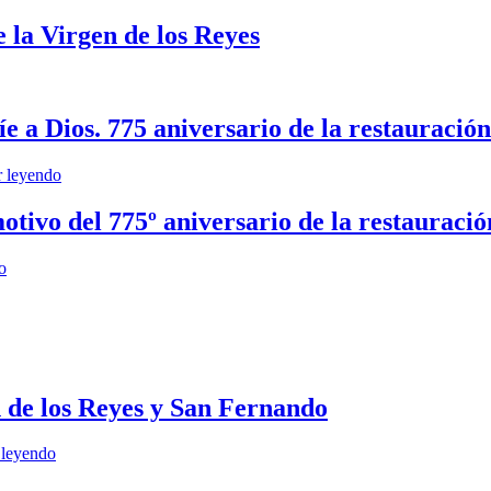
atedral
e la Virgen de los Reyes
e
evilla
ión
 a Dios. 775 aniversario de la restauración 
Exposición
r leyendo
«San
Fernando,
otivo del 775º aniversario de la restauración
el
que
Ciclo
o
más
de
temíe
conferencias
a
en
Dios.
la
775
Catedral,
aniversario
con
de
n de los Reyes y San Fernando
motivo
la
del
restauración
775º
del
Exposición
 leyendo
aniversario
culto
de
de
cristiano»