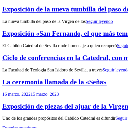
de
Sevilla
C
la
Exposición de la nueva tumbilla del paso d
d
nueva
S
tumbilla
Exposic
La nueva tumbilla del paso de la Virgen de los
Seguir leyendo
del
de
paso
la
Exposición «San Fernando, el que más temíe
de
nueva
la
tumbilla
Virgen
El Cabildo Catedral de Sevilla rinde homenaje a quien recuperó
Segui
del
de
paso
los
Ciclo de conferencias en la Catedral, con m
de
Reyes
la
Virgen
La Facultad de Teología San Isidoro de Sevilla, a través
Seguir leyend
de
los
La ceremonia llamada de la «Seña»
Reyes
Por
16 marzo, 2022
15 marzo, 2023
Patrimonio
de
Exposición de piezas del ajuar de la Virge
Sevilla
Uno de los grandes propósitos del Cabildo Catedral es difundir
Seguir
Entradas anteriores