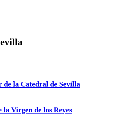
evilla
s
rnas
 de la Catedral de Sevilla
ral
isitas
uiadas
octurnas
e la Virgen de los Reyes
l
etablo
ayor
e
ión
a