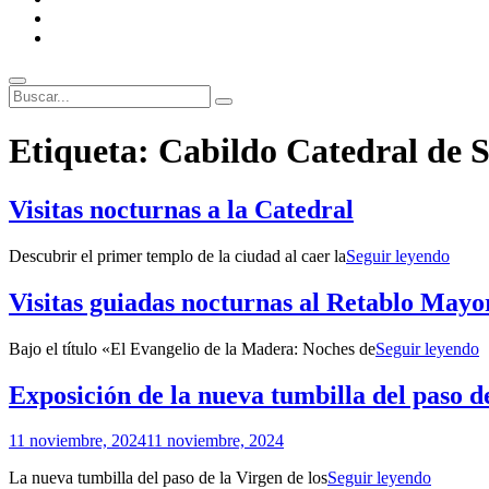
ENLACES
RECOMENDADOS
Legal
Buscar
Buscar:
Superposición
Etiqueta:
Cabildo Catedral de S
del
sitio
Visitas nocturnas a la Catedral
Visita
Descubrir el primer templo de la ciudad al caer la
Seguir leyendo
noctu
a
Visitas guiadas nocturnas al Retablo Mayor
la
Cated
V
Bajo el título «El Evangelio de la Madera: Noches de
Seguir leyendo
g
n
Exposición de la nueva tumbilla del paso d
a
R
Por
11 noviembre, 2024
11 noviembre, 2024
M
Patrimonio
d
Exposic
La nueva tumbilla del paso de la Virgen de los
Seguir leyendo
de
l