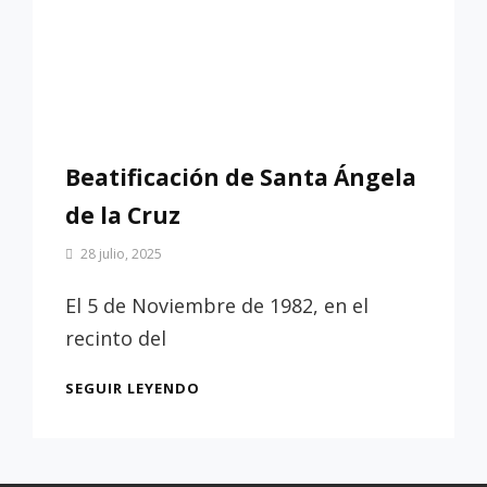
Beatificación de Santa Ángela
de la Cruz
Por
28 julio, 2025
Patrimonio
de
El 5 de Noviembre de 1982, en el
Sevilla
recinto del
BEATIFICACIÓN
SEGUIR LEYENDO
DE
SANTA
ÁNGELA
DE