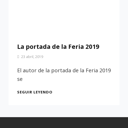
La portada de la Feria 2019
Por
23 abril, 2019
Patrimonio
de
El autor de la portada de la Feria 2019
Sevilla
se
LA
SEGUIR LEYENDO
PORTADA
DE
LA
FERIA
2019