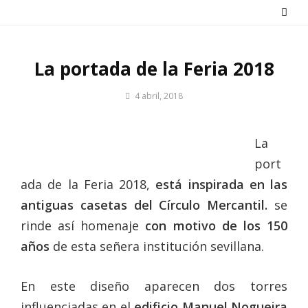
Saltar
al
contenido
La portada de la Feria 2018
Por
4 abril, 2018
Patrimonio
de
Sevilla
La
port
ada de la Feria 2018,
está inspirada en las
antiguas casetas del Círculo Mercantil.
se
rinde así homenaje
con motivo de los 150
años
de esta señera institución sevillana.
En este diseño aparecen dos torres
influenciadas en el
edificio Manuel Nogueira