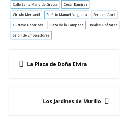
Calle Santa María de Gracia
César Ramírez
Círculo Mercantil
Edificio Manuel Nogueira
Feria de Abril
Gustavo Bacarisas
Plaza de la Campana
Reales Alcázares
Salón de Embajadores
Navegación
de
ANTERIOR
La Plaza de Doña Elvira
entradas
SIGUIENTE
Los Jardines de Murillo