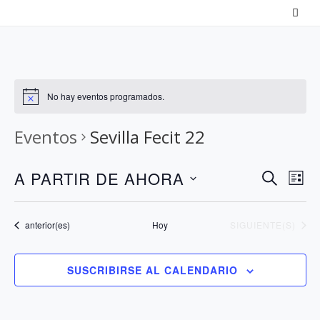
Saltar
al
contenido
No hay eventos programados.
Eventos
Sevilla Fecit 22
N
N
A PARTIR DE AHORA
B
L
a
U
a
S
I
S
v
v
S
e
Eventos
EVENTOS
anterior(es)
Hoy
SIGUIENTE(S)
C
T
e
e
l
A
A
g
g
e
R
SUSCRIBIRSE AL CALENDARIO
a
a
c
c
c
c