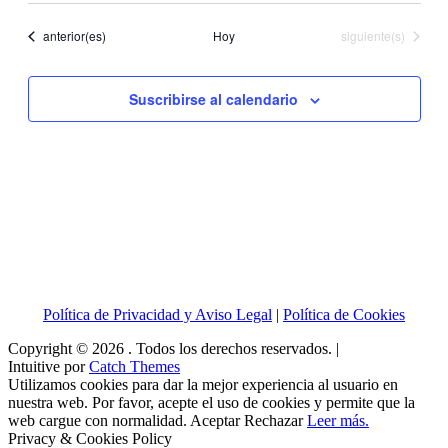
vistas
fecha.
búsqueda
de
Eventos
Eventos
anterior(es)
Hoy
siguiente(s)
y
Even
vistas
Suscribirse al calendario
de
Eventos
Política de Privacidad y Aviso Legal
|
Política de Cookies
Copyright © 2026
. Todos los derechos reservados. |
Intuitive por
Catch Themes
Utilizamos cookies para dar la mejor experiencia al usuario en
nuestra web. Por favor, acepte el uso de cookies y permite que la
web cargue con normalidad.
Aceptar
Rechazar
Leer más.
Privacy & Cookies Policy