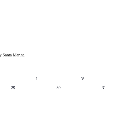
 y Santa Marina
J
V
0
0
0
29
30
31
eventos,
eventos,
eventos,