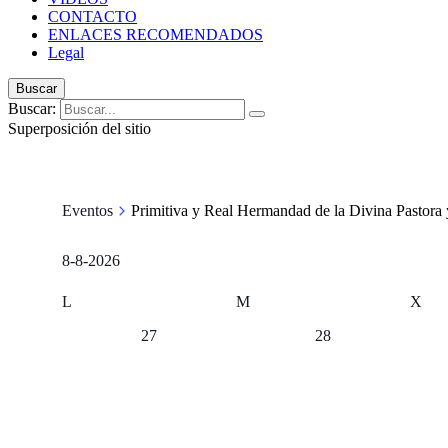
CONTACTO
ENLACES RECOMENDADOS
Legal
Buscar
Buscar:
Superposición del sitio
Eventos
Primitiva y Real Hermandad de la Divina Pastora
8-8-2026
Seleccionar
fecha.
Calendario
L
M
X
de
0
0
27
28
eventos,
eventos,
Eventos