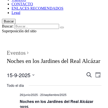
CONTACTO
ENLACES RECOMENDADOS
Legal
Buscar
Buscar:
Superposición del sitio
Eventos
Noches en los Jardines del Real Alcázar
15-9-2025
Navegaci
Nave
Buscar
Día
de
de
Seleccionar
vistas
fecha.
Todo el día
búsqueda
de
y
Even
26/junio/2025
-
20/septiembre/2025
vistas
Noches en los Jardines del Real Alcázar
de
2025