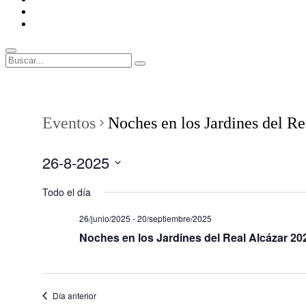
ENLACES
RECOMENDADOS
Legal
Buscar
Buscar:
Superposición
del
sitio
Eventos
Noches en los Jardines del Re
26-8-2025
Seleccionar
fecha.
Todo el día
26/junio/2025
-
20/septiembre/2025
Noches en los Jardines del Real Alcázar 20
Día anterior