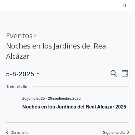
Saltar
al
contenido
Eventos
Noches en los Jardines del Real
Alcázar
N
N
5-8-2025
B
D
a
U
a
S
Í
Todo el día
S
v
v
A
e
C
e
26/junio/2025
-
20/septiembre/2025
e
l
A
Noches en los Jardines del Real Alcázar 2025
g
g
e
R
a
a
c
c
c
c
Día anterior
Siguiente día