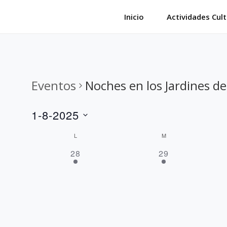
Saltar
Inicio
Actividades Cult
al
contenido
Eventos
Noches en los Jardines de
1-8-2025
S
C
L
M
e
1
1
a
28
29
l
E
E
l
e
V
V
E
E
e
c
N
N
c
n
T
T
i
O
O