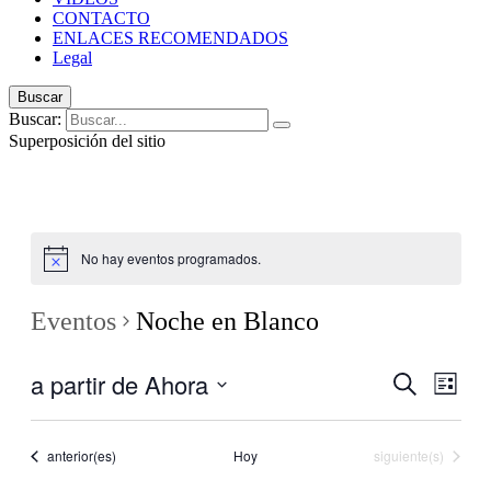
CONTACTO
ENLACES RECOMENDADOS
Legal
Buscar
Buscar:
Superposición del sitio
No hay eventos programados.
Eventos
Noche en Blanco
a partir de Ahora
Navegaci
Nave
Buscar
Lista
de
de
Seleccionar
vistas
fecha.
búsqueda
de
Eventos
Eventos
anterior(es)
Hoy
siguiente(s)
y
Even