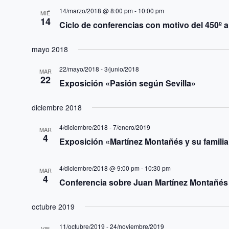
o
14/marzo/2018 @ 8:00 pm
-
10:00 pm
MIÉ
14
n
Ciclo de conferencias con motivo del 450º a
a
mayo 2018
r
22/mayo/2018
-
3/junio/2018
f
MAR
22
Exposición «Pasión según Sevilla»
e
c
diciembre 2018
h
4/diciembre/2018
-
7/enero/2019
MAR
a
4
Exposición «Martínez Montañés y su familia
.
4/diciembre/2018 @ 9:00 pm
-
10:30 pm
MAR
4
Conferencia sobre Juan Martínez Montañés
octubre 2019
11/octubre/2019
-
24/noviembre/2019
VIE