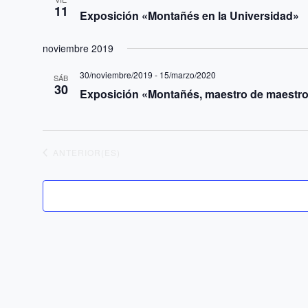
11
Exposición «Montañés en la Universidad»
noviembre 2019
30/noviembre/2019
-
15/marzo/2020
SÁB
30
Exposición «Montañés, maestro de maestr
EVENTOS
ANTERIOR(ES)