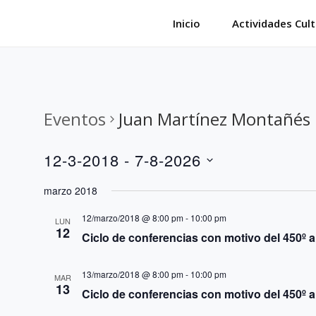
Saltar
Inicio
Actividades Cult
al
contenido
Eventos
Juan Martínez Montañés
12-3-2018
 - 
7-8-2026
S
marzo 2018
e
12/marzo/2018 @ 8:00 pm
-
10:00 pm
l
LUN
12
Ciclo de conferencias con motivo del 450º a
e
c
13/marzo/2018 @ 8:00 pm
-
10:00 pm
MAR
c
13
Ciclo de conferencias con motivo del 450º a
i