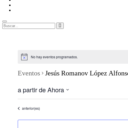
ENLACES
RECOMENDADOS
Legal
Buscar
Buscar:
Superposición
del
sitio
No hay eventos programados.
Eventos
Jesús Romanov López Alfons
a partir de Ahora
Seleccionar
fecha.
Eventos
anterior(es)