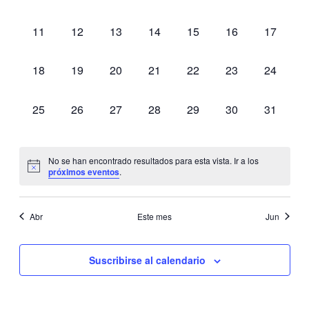
eventos,
eventos,
eventos,
eventos,
eventos,
eventos,
eventos,
Eventos
0
0
0
0
0
0
0
11
12
13
14
15
16
17
eventos,
eventos,
eventos,
eventos,
eventos,
eventos,
eventos,
0
0
0
0
0
0
0
18
19
20
21
22
23
24
eventos,
eventos,
eventos,
eventos,
eventos,
eventos,
eventos,
0
0
0
0
0
0
0
25
26
27
28
29
30
31
eventos,
eventos,
eventos,
eventos,
eventos,
eventos,
eventos,
No se han encontrado resultados para esta vista. Ir a los
próximos eventos
.
Abr
Este mes
Jun
Suscribirse al calendario