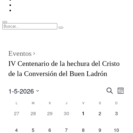
ENLACES
RECOMENDADOS
Legal
Buscar
Buscar:
Superposición
del
sitio
Eventos
IV Centenario de la hechura del Cristo
de la Conversión del Buen Ladrón
1-5-2026
Navegaci
Nave
Buscar
Mes
de
de
Seleccionar
vistas
Calendario
L
M
X
J
V
S
D
fecha.
búsqueda
de
de
0
0
0
0
0
0
0
27
28
29
30
1
2
3
y
Even
Eventos
eventos,
eventos,
eventos,
eventos,
eventos,
eventos,
eventos,
vistas
de
0
0
0
0
0
0
0
4
5
6
7
8
9
10