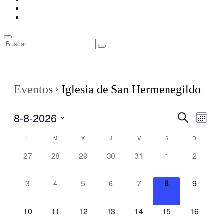
ENLACES
RECOMENDADOS
Legal
Buscar
Buscar:
Superposición
del
sitio
Eventos
Iglesia de San Hermenegildo
8-8-2026
Navegaci
Nave
Buscar
Mes
de
de
Seleccionar
vistas
Calendario
L
M
X
J
V
S
D
fecha.
búsqueda
de
de
0
0
0
0
0
0
0
27
28
29
30
31
1
2
y
Even
Eventos
eventos,
eventos,
eventos,
eventos,
eventos,
eventos,
eventos,
vistas
de
0
0
0
0
0
0
0
3
4
5
6
7
8
9
eventos,
eventos,
eventos,
eventos,
eventos,
eventos,
eventos,
Eventos
0
0
0
0
0
0
0
10
11
12
13
14
15
16