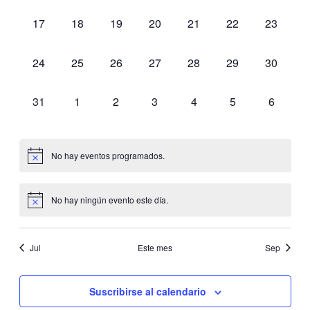
eventos,
eventos,
eventos,
eventos,
eventos,
eventos,
eventos,
0
0
0
0
0
0
0
17
18
19
20
21
22
23
eventos,
eventos,
eventos,
eventos,
eventos,
eventos,
eventos,
0
0
0
0
0
0
0
24
25
26
27
28
29
30
eventos,
eventos,
eventos,
eventos,
eventos,
eventos,
eventos,
0
0
0
0
0
0
0
31
1
2
3
4
5
6
eventos,
eventos,
eventos,
eventos,
eventos,
eventos,
eventos,
No hay eventos programados.
No hay ningún evento este día.
Jul
Este mes
Sep
Suscribirse al calendario