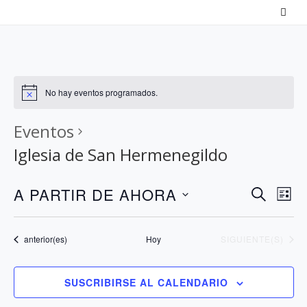
Saltar
al
contenido
No hay eventos programados.
Eventos
Iglesia de San Hermenegildo
N
N
A PARTIR DE AHORA
B
L
a
U
a
S
I
S
v
v
S
e
Eventos
EVENTOS
anterior(es)
Hoy
SIGUIENTE(S)
C
T
e
e
l
A
A
g
g
e
R
SUSCRIBIRSE AL CALENDARIO
a
a
c